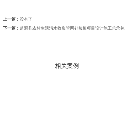
上一篇：
没有了
下一篇：
翁源县农村生活污水收集管网补短板项目设计施工总承包
返回
相关案例
海南三亚农村生活污水示范项目
翁源县农村生活污水收集管网补短板项目设计施工总承包
大埔县镇村污水管网完善及农村生活污水处理设施建设工程